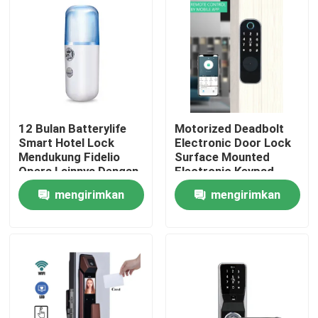
12 Bulan Batterylife
Motorized Deadbolt
Smart Hotel Lock
Electronic Door Lock
Mendukung Fidelio
Surface Mounted
Opera Lainnya Dengan
Electronic Keypad
Berat 15 Kg Cocok
Entry System
mengirimkan
mengirimkan
untuk Solusi
Dirancang untuk
Keamanan Hotel
Perumahan Komersial
Rumah
permintaan
permintaan
Produk
Video