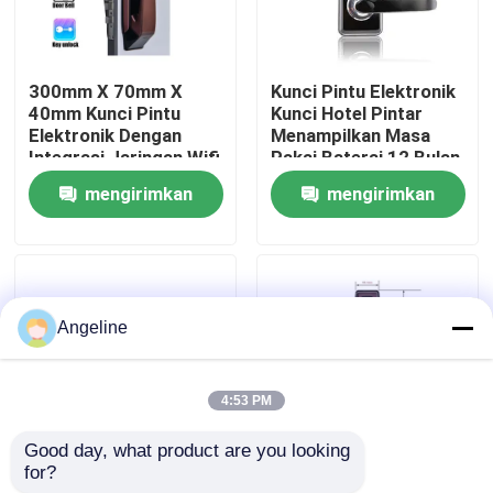
Tentang kami
300mm X 70mm X
Kunci Pintu Elektronik
40mm Kunci Pintu
Kunci Hotel Pintar
Tur Pabrik
Elektronik Dengan
Menampilkan Masa
Integrasi Jaringan Wifi
Pakai Baterai 12 Bulan
Cocok untuk Solusi
dan Tanggam
mengirimkan
mengirimkan
Keamanan Komersial
70X95Mm 62X95Mm
Kontrol kualitas
Cocok untuk Kontrol
permintaan
permintaan
Akses Hotel
Berita
Angeline
Kasus
4:53 PM
Permintaan Penawaran
Good day, what product are you looking 
for?
PMS Fidelio Surface
Pms Fidelio
Download