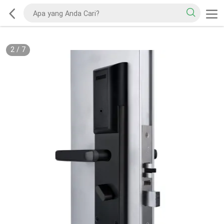
2
/
7