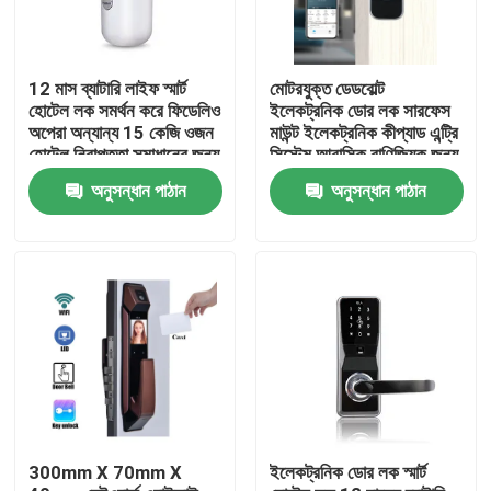
12 মাস ব্যাটারি লাইফ স্মার্ট
মোটরযুক্ত ডেডবোল্ট
হোটেল লক সমর্থন করে ফিডেলিও
ইলেকট্রনিক ডোর লক সারফেস
অপেরা অন্যান্য 15 কেজি ওজন
মাউন্ট ইলেকট্রনিক কীপ্যাড এন্ট্রি
হোটেল নিরাপত্তা সমাধানের জন্য
সিস্টেম আবাসিক বাণিজ্যিক জন্য
উপযুক্ত
ডিজাইন করা
অনুসন্ধান পাঠান
অনুসন্ধান পাঠান
বাড়ি
পণ্য
300mm X 70mm X
ইলেকট্রনিক ডোর লক স্মার্ট
ভিডিও