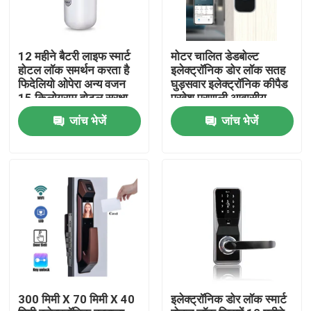
12 महीने बैटरी लाइफ स्मार्ट
मोटर चालित डेडबोल्ट
होटल लॉक समर्थन करता है
इलेक्ट्रॉनिक डोर लॉक सतह
फिदेलियो ओपेरा अन्य वजन
घुड़सवार इलेक्ट्रॉनिक कीपैड
15 किलोग्राम होटल सुरक्षा
प्रवेश प्रणाली आवासीय
समाधान के लिए उपयुक्त
वाणिज्यिक के लिए डिज़ाइन
जांच भेजें
जांच भेजें
किया गया
घर
उत्पाद
300 मिमी X 70 मिमी X 40
इलेक्ट्रॉनिक डोर लॉक स्मार्ट
वीडियो