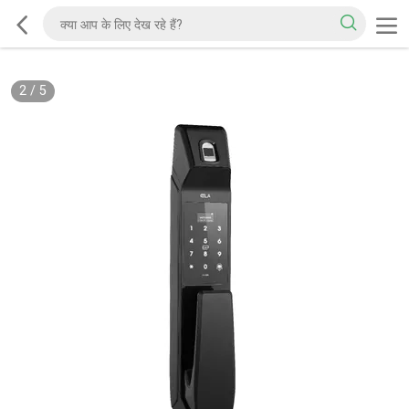
2
/
5