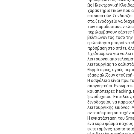
Ως Ηλεκτρονική Κλειδαρ
χαρακτηριστικών που α
επισκεπτών. Συνδυάζει 
στα ξενοδοχεία να διαχ
των παραδοσιακών κλειδ
περιλαμβάνουν κάρτες R
βελτιώνοντας τόσο την 
η κλειδαριά μπορεί να 
πρόσβαση στο σπίτι, ό
Σχεδιασμένο για να λει
λειτουργεί αποτελεσματ
λειτουργίας το καθιστά
θερμότερες, υγρές περι
εξασφαλίζουν σταθερή 
Η ασφάλεια είναι πρωτα
απογοητεύει. Ενσωματώ
και απόπειρες hacking,
ξενοδοχείου. Επιπλέον,
ξενοδοχείου να παρακο
λειτουργικής εικόνας. 
ανταπόκριση σε τυχόν 
Η εγκατάσταση του Smar
ένα ευρύ φάσμα πάχους
εκτεταμένες τροποποιήσ