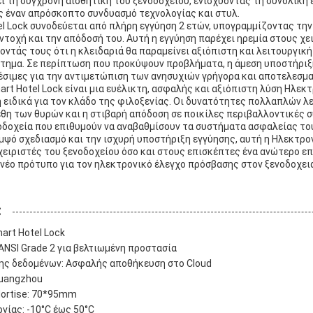
 τη σύγχρονη αισθητική του ξενοδοχείου, ενισχύοντας τη συνολική 
 έναν απρόσκοπτο συνδυασμό τεχνολογίας και στυλ.
el Lock συνοδεύεται από πλήρη εγγύηση 2 ετών, υπογραμμίζοντας τη
ντοχή και την απόδοσή του. Αυτή η εγγύηση παρέχει ηρεμία στους χε
οντάς τους ότι η κλειδαριά θα παραμείνει αξιόπιστη και λειτουργικ
στημα. Σε περίπτωση που προκύψουν προβλήματα, η άμεση υποστήριξ
έσιμες για την αντιμετώπιση των ανησυχιών γρήγορα και αποτελεσμα
rt Hotel Lock είναι μια ευέλικτη, ασφαλής και αξιόπιστη λύση Ηλεκ
ειδικά για τον κλάδο της φιλοξενίας. Οι δυνατότητες πολλαπλών λε
θη των θυρών και η στιβαρή απόδοση σε ποικίλες περιβαλλοντικές 
νοδοχεία που επιθυμούν να αναβαθμίσουν τα συστήματα ασφαλείας το
μψό σχεδιασμό και την ισχυρή υποστήριξη εγγύησης, αυτή η Ηλεκτρο
ειριστές του ξενοδοχείου όσο και στους επισκέπτες ένα ανώτερο ε
 νέο πρότυπο για τον ηλεκτρονικό έλεγχο πρόσβασης στον ξενοδοχει
:
art Hotel Lock
ANSI Grade 2 για βελτιωμένη προστασία
ης δεδομένων: Ασφαλής αποθήκευση στο Cloud
Guangzhou
ortise: 70*95mm
γίας: -10°C έως 50°C