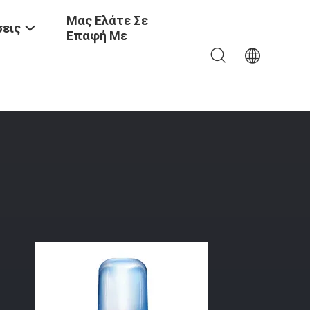
Μας Ελάτε Σε
εις
Επαφή Με
δοχείου Με Κωδικό Κάρτας Κλειδί Δακτυλικά