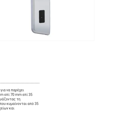
για να παρέχει
mm επί 70 mm επί 35
δυάζοντας τη
 που κυμαίνονται από 35
είων και