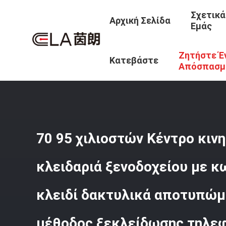
Σχετικά
Αρχική Σελίδα
Εμάς
Ζητήστε Έ
Αρχική Σελίδα
/
Προϊόντα
/
Έξυπνη Κλειδαριά Ξενοδοχε
Κατεβάστε
Αποτυπώματα Και Έξυπνη Μέθοδος Ξεκλείδωσης Τηλεφώνο
Απόσπασμ
70 95 χιλιοστών Κέντρο κιν
κλειδαριά ξενοδοχείου με κ
κλειδί δακτυλικά αποτυπώμ
μέθοδος ξεκλείδωσης τηλε