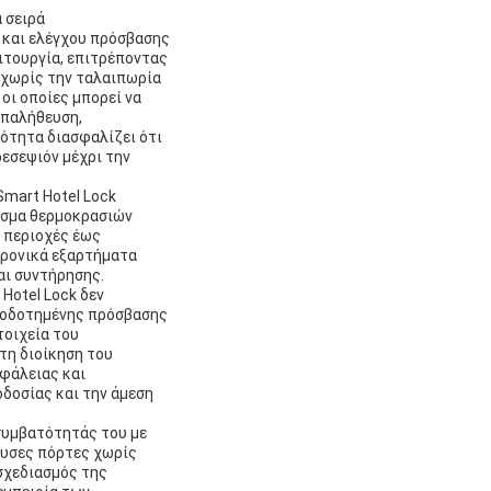
 σειρά
 και ελέγχου πρόσβασης
ιτουργία, επιτρέποντας
ν χωρίς την ταλαιπωρία
οι οποίες μπορεί να
επαλήθευση,
κότητα διασφαλίζει ότι
ρεσεψιόν μέχρι την
Smart Hotel Lock
φάσμα θερμοκρασιών
ς περιοχές έως
τρονικά εξαρτήματα
αι συντήρησης.
Hotel Lock δεν
σιοδοτημένης πρόσβασης
τοιχεία του
τη διοίκηση του
φάλειας και
οδοσίας και την άμεση
 συμβατότητάς του με
ουσες πόρτες χωρίς
σχεδιασμός της