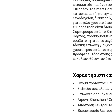
κλειδαριάς συμπληρώνει
επισκεπτών παρέχοντας
Επιπλέον, το Smart Hot
κατασκευαστή για την α
ξενοδοχείου, διασφαλίζ
για μεγάλο χρονικό διά
εξυπηρέτηση είναι διαθ
Συμπερασματικά, το Sma
Πόρτας, προσαρμοσμένη 
συμβατότητα με τα μεγέ
ιδανική επιλογή για ξε
χαρακτηριστικά, τον κο
προσφέρει τόσο στους χ
ευκολίας, θέτοντας ένα
Χαρακτηριστικά
Όνομα προϊόντος: Sm
Επίπεδο ασφαλείας: 
Επιλογές αποθήκευσ
Λιμάνι: Shenzhen / 
Απόσταση Κέντρου M
Θερμοκρασία λειτουρ