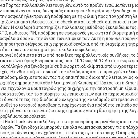
ιά Πόρτας πολλαπλών λειτουργιών, αυτό το προϊόν ενσωματώνει μια
νταποκρίνονται στις δυναμικές απαιτήσεις διαχείρισης ξενοδοχείου
την ασφαλή ηλεκτρονική πρόσβαση με τη φιλική προς τον χρήστη λε
ειρίζονται αποτελεσματικά τα check-in και τα check-out επισκεπτώ
ιών. Η κλειδαριά υποστηρίζει πολλαπλές μεθόδους ξεκλειδώματος, 
FID, κωδικούς PIN, πρόσβαση σε εφαρμογές για κινητά ή βιομετρική 
ασφάλεια όσο και την άνεση των επισκεπτών. Αυτή η πολυλειτουργι
εξυπηρετήσει διάφορα επιχειρησιακά σενάρια, από τη διαχείριση της 
λα διατηρώντας αυστηρά πρωτόκολλα ασφαλείας.
τουργεί αξιόπιστα κάτω από ποικίλες περιβαλλοντικές συνθήκες, το 
ικά σε ένα εύρος θερμοκρασίας από -10°C έως 50°C. Αυτό το ευρύ 
 κατάλληλο για ξενοδοχεία σε διαφορετικά κλίματα, από ψυχρότερε
οχές. Η ανθεκτική κατασκευή της κλειδαριάς και τα προηγμένα ηλεκ
απόδοση, ελαχιστοποιώντας τις απαιτήσεις διακοπής λειτουργίας κ
ρχικής σημασίας σε κάθε Ηλεκτρονική Κλειδαριά Πόρτας και η Smart 
νει τεχνολογία κρυπτογράφησης αιχμής για την αποτροπή μη εξου
 προστατεύοντας το απόρρητο των επισκεπτών και τα περιουσιακά σ
 οι δυνατότητες της διαδρομής ελέγχου της κλειδαριάς επιτρέπουν σ
λουθεί το ιστορικό πρόσβασης, παρέχοντας ένα πρόσθετο επίπεδο ασ
Αυτή η δυνατότητα είναι ζωτικής σημασίας για τη διατήρηση της λογ
προβλήματα ασφάλειας.
t Hotel Lock είναι απλή λόγω του προσαρμόσιμου μεγέθους και της
 θυρών. Τα ξενοδοχεία μπορούν εύκολα να μετασκευάσουν τις υπάρχ
εις, μειώνοντας τον χρόνο και το κόστος εγκατάστασης. Ο κομψός 