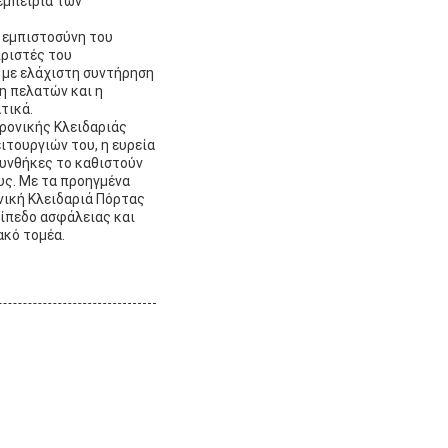
εμπειρία των
ν εμπιστοσύνη του
ιριστές του
ή με ελάχιστη συντήρηση
η πελατών και η
τικά.
τρονικής Κλειδαριάς
ιτουργιών του, η ευρεία
συνθήκες το καθιστούν
υς. Με τα προηγμένα
νική Κλειδαριά Πόρτας
πίπεδο ασφάλειας και
ακό τομέα.