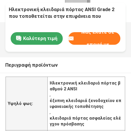
Ηλεκτρονική κλειδαριά πόρτας ANSI Grade 2
που τοποθετείται στην επιφάνεια που
προσφέρει ασφαλή και βολικό έλεγχο
πρόσβασης για διάφορες εφαρμογές
Μας ελάτε σε
Καλύτερη τιμή
επαφή με
Περιγραφή προϊόντων
Ηλεκτρονική κλειδαριά πόρτας β
αθμού 2 ANSI
,
έξυπνη κλειδαριά ξενοδοχείου επ
Υψηλό φως:
ιφανειακής τοποθέτησης
,
κλειδαριά πόρτας ασφαλείας ελέ
γχου πρόσβασης