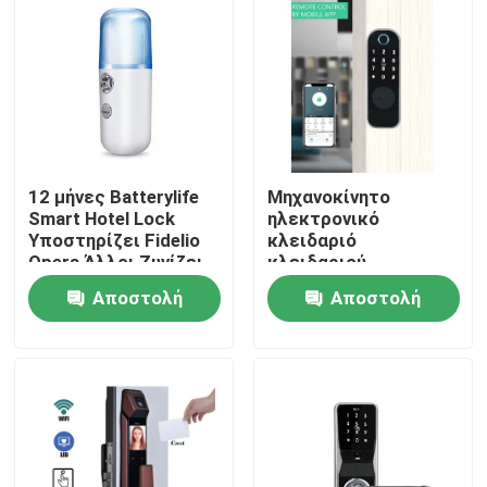
12 μήνες Batterylife
Μηχανοκίνητο
Smart Hotel Lock
ηλεκτρονικό
Υποστηρίζει Fidelio
κλειδαριό
Opera Άλλοι Ζυγίζει
κλειδαριού
15 kg Κατάλληλο για
ηλεκτρονικού
Αποστολή
Αποστολή
λύσεις ασφαλείας
πληκτρολογίου
ξενοδοχείων
Σπίτι
ερώτησης
ερώτησης
Προϊόντα
Βίντεο