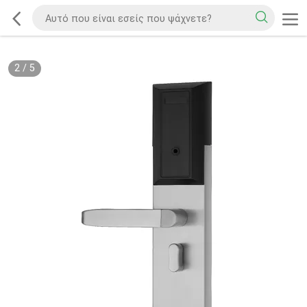
2
/
5