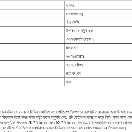
২ বছর
শেঞ্জেনগুয়াংজু
1.৫ কেজি
উপরিভাগে মাউন্ট করা
এএনএসআই গ্রেড ২
জিংক খাদ
৭০*৯৫mm
কালো, রৌপ্য
মাল্টি ফাংশন
মেঘ
লেকট্রনিক ডোর লক যা বিভিন্ন আতিথেয়তার পরিবেশে নিরাপত্তা এবং সুবিধা বাড়ানোর জন্য ডিজাইন করা 
়া বিদ্যমান দরজা উপর সহজ মাউন্ট করার অনুমতি দেয়, এটি হোটেল সংস্কার বা নতুন নির্মাণ উভয় জন্য এ
ঞ্জস্যপূর্ণ, বিশেষ করে 70 * 95mm এবং 62 * 95mm মাত্রা,এই ইলেকট্রনিক ডোর লকটি বেশিরভাগ 
দূরত্বটি হোটেল শিল্পে সাধারণভাবে ব্যবহৃত বিভিন্ন মডেলের দরজার সাথে সামঞ্জস্যের নিশ্চয়তা দেয়।