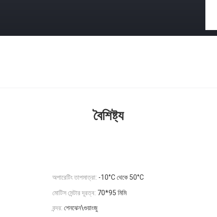
বৈশিষ্ট্য
অপারেটিং তাপমাত্রা:
-10°C থেকে 50°C
মোটিস সেন্টার দূরত্ব:
70*95 মিমি
বন্দর:
শেনঝেন\গুয়াংজু