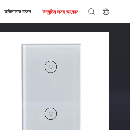
ডাউনলোড করুন
উদ্ধৃতির জন্য আবেদন