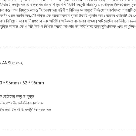
রিমিয়াম ইলেকট্রনিক ডোর লক সমাধান যা শক্তিশালী নির্মাণ, বহুমুখী সামঞ্জস্য এবং উন্নত ইলেকট্রনিক সুর
শ্চিত করে, যখন বিস্তৃত অপারেটিং তাপমাত্রা পরিসীমা বিভিন্ন জলবায়ুতে নির্ভরযোগ্য কর্মক্ষমতা গ্য
ঠিন ওজন সমর্থন করে,এটি শক্তি এবং অভিযোজনযোগ্যতা উভয়ই প্রদান করে২ বছরের ওয়ারেন্টি এর গু
 বিনিয়োগ করে যা নিরাপত্তা এবং অতিথির অভিজ্ঞতা বাড়ানোর লক্ষ্যে।স্মার্ট হোটেল লক নির্বাচন করুন 
্রযুক্তি আনতে এবং একটি নিরাপদ নিশ্চিত করতে, আপনার সব অতিথিদের জন্য সুবিধাজনক, এবং আধুনিক 
জন্য ANSI গ্রেড ২
র্টিস 70 * 95mm / 62 * 95mm
লক হোটেলের জন্য উপযুক্ত
নির্ভরযোগ্য ইলেকট্রনিক দরজা লক
ডিজাইন করা টেকসই ইলেকট্রনিক দরজা লক