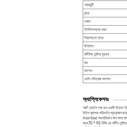
গ্যারান্টি
বন্দর
ওজন
ইনস্টলেশনের ধরন
নিরাপত্তা স্তর
উপাদান
মর্টাইজ সেন্টার দূরত্ব
রঙ
ফাংশন
ডেটা স্টোরেজ অপশন
অ্যাপ্লিকেশনঃ
স্মার্ট হোটেল লক হল একটি উন্নত ই
টাইপ ব্যাপক পরিবর্তন প্রয়োজন ছাড
mortise আমেরিকান মান সঙ্গে সাম
করে70 * 95 মিমি এর মর্টিস সেন্টার 