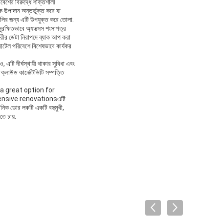
েশের বিরুদ্ধে শক্তিশালী
 উপাদান অন্তর্ভুক্ত করে যা
গুলির জন্য এটি উপযুক্ত করে তোলা.
রক্ষিতভাবে অ্যাক্সেস শংসাপত্র
ারীর ডেটা নিরাপদে ব্যাক আপ করা
হোটেল পরিবেশে বিশেষভাবে কার্যকর
 এটি দীর্ঘস্থায়ী থাকার সুবিধা এবং
 ক্লাউড কানেক্টিভিটি সম্পত্তি
a great option for
ensive renovationsএটি
ট্রনিক ডোর লকটি একটি বহুমুখী,
ে চায়.