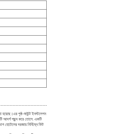
হয়েছে।এর পৃষ্ঠ-মাউন্ট ইনস্টলেশন
কটি আদর্শ পছন্দ করে তোলে. একটি
হোটেলের দরজায় নির্বিঘ্নে ফিট