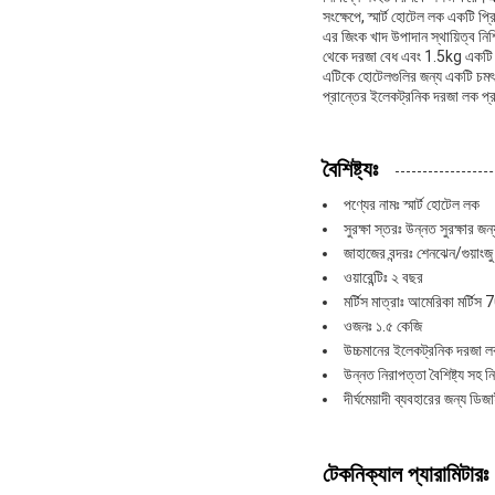
সংক্ষেপে, স্মার্ট হোটেল লক একটি প্
এর জিংক খাদ উপাদান স্থায়িত্ব নি
থেকে দরজা বেধ এবং 1.5kg একটি ক
এটিকে হোটেলগুলির জন্য একটি চমৎকার
প্রান্তের ইলেকট্রনিক দরজা লক প
বৈশিষ্ট্যঃ
পণ্যের নামঃ স্মার্ট হোটেল লক
সুরক্ষা স্তরঃ উন্নত সুরক্ষার 
জাহাজের বন্দরঃ শেনঝেন/গুয়াংজু
ওয়ারেন্টিঃ ২ বছর
মর্টিস মাত্রাঃ আমেরিকা ম
ওজনঃ ১.৫ কেজি
উচ্চমানের ইলেকট্রনিক দরজা 
উন্নত নিরাপত্তা বৈশিষ্ট্য সহ 
দীর্ঘমেয়াদী ব্যবহারের জন্য 
টেকনিক্যাল প্যারামিটারঃ