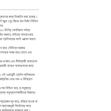
প্রদানের জন্য ডিজাইন করা হয়েছে।
ছন্দ।দৃঢ় জিংক খাদ নির্মাণ নিশ্চিত
করে.
০ ডিগ্রি সেলসিয়াস পর্যন্ত
ীয় অঞ্চলে, বাইরের আবহাওয়ার
িথিরা প্রতিবারের মতই এক্সেস করতে
রাহ করে।বিভিন্ন দরজার
স্টলেশনকে সহজ করে তোলে এবং
র গুণমান এবং দীর্ঘস্থায়ী অপারেশন
ারকারী-বান্ধব অপারেশনের জন্য
ে। এই ওয়ারেন্টি হোটেল মালিকদের
লেকট্রনিক ডোর লক-এ বিনিয়োগ
।লক নিশ্চিত করে যে শুধুমাত্র
াব্য অনুপ্রবেশকারীদের বিরুদ্ধে
্রয়োজন দূর করে, হারিয়ে যাওয়া বা
 ম্যানেজমেন্ট সিস্টেমের সাথে
লের কার্যক্রমকে সহজতর করা।