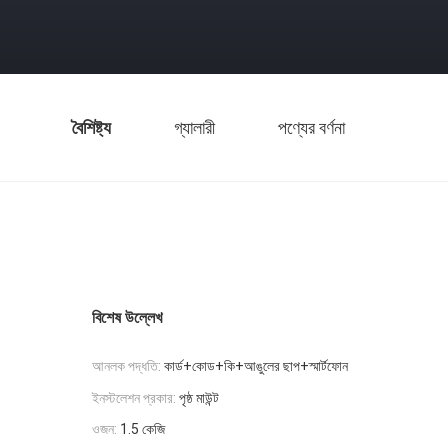
বৈশিষ্ট্য
গ্যালারী
পণ্যের বর্ণনা
বিশেষ উল্লেখ
আনলক পদ্ধতি:
কার্ড+কোড+কি+আঙুলের ছাপ+স্মার্টফোন
ইনস্টলেশন প্রকার:
পৃষ্ঠ মাউন্ট
ওজন:
1.5 কেজি