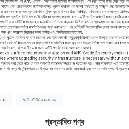
বৈশিষ্ট্য হল এর ANSI গ্রেড ২ নিরাপত্তা স্তরের সার্টিফিকেশন। এই নিরাপত্তা স্তর জোর করে প্রব
 অতিথি এবং পরিচালকদের মানসিক শান্তি প্রদান করালক এর নকশা নির্ভরযোগ্য যান্ত্রিক এবং ইলেকট্রনিক
ে একসাথে কাজ করে,ব্যবহারকারীর সুবিধা হ্রাস না করে উচ্চ নিরাপত্তা মান বজায় রাখার লক্ষ্যে হোটেল
ার্ট হোটেল লক ক্লাউড-ভিত্তিক ডেটা স্টোরেজ অপশন ব্যবহার করে। এটি হোটেল অপারেটরদের দূরবর্তী এবং সু
আপডেট এবং মনিটরিং সহজতর করাক্লাউড স্টোরেজ এছাড়াও নিশ্চিত করে যে অ্যাক্সেস লগ এবং ব্যবহারক
াপত্তা প্রোটোকলগুলির সম্মতি উভয়ের জন্য গুরুত্বপূর্ণ।এই বৈশিষ্ট্যটি ইলেকট্রনিক ডোর লককে ব্যস্ত 
্চ এবং অ্যাক্সেস নিয়ন্ত্রণ উভয় নমনীয় এবং নির্ভরযোগ্য হতে হবে.
ং বুটিক হোস্টেল সব তার নিরাপদ এবং ব্যবহারকারী বন্ধুত্বপূর্ণ বৈশিষ্ট্য থেকে উপকৃত হতে পারেএছাড়াও,
ন্য আদর্শ যেখানে বিভিন্ন সময়ের জন্য একাধিক অতিথির জন্য অ্যাক্সেস নিয়ন্ত্রণ পরিচালনা করতে হবে।লক'স
করণ সমর্থন করে, যা চেক-ইন এবং চেক-আউট প্রক্রিয়াকে সহজ করে তোলে।
 Lock’s surface-mounted installation and ANSI Grade 2 security make it 
rties where upgrading security infrastructure is necessary without ext
েও ব্যবহার করা যেতে পারে যেখানে অস্থায়ী অ্যাক্সেস নিয়ন্ত্রণের প্রয়োজন হয়। সামগ্রিকভাবে এই ইলেক
রিবেশের জন্য প্রযুক্তিগতভাবে উন্নত সমাধান যা অতিথির অভিজ্ঞতা এবং অপারেশনাল দক্ষতা উন্নত করত
র লক
হোটেল স্টাইলের দরজা লক
প্রস্তাবিত পণ্য