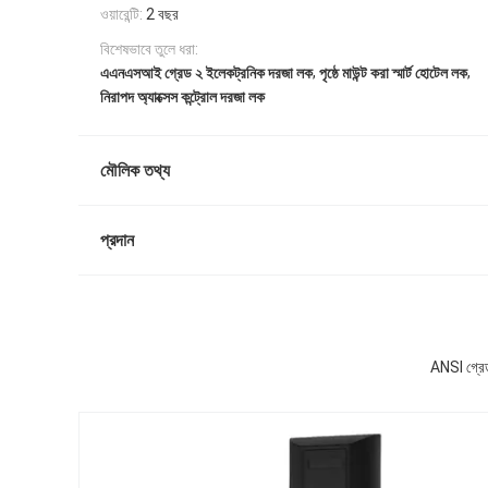
ওয়ারেন্টি:
2 বছর
বিশেষভাবে তুলে ধরা:
,
,
এএনএসআই গ্রেড ২ ইলেকট্রনিক দরজা লক
পৃষ্ঠে মাউন্ট করা স্মার্ট হোটেল লক
নিরাপদ অ্যাক্সেস কন্ট্রোল দরজা লক
মৌলিক তথ্য
প্রদান
ANSI গ্রেড 