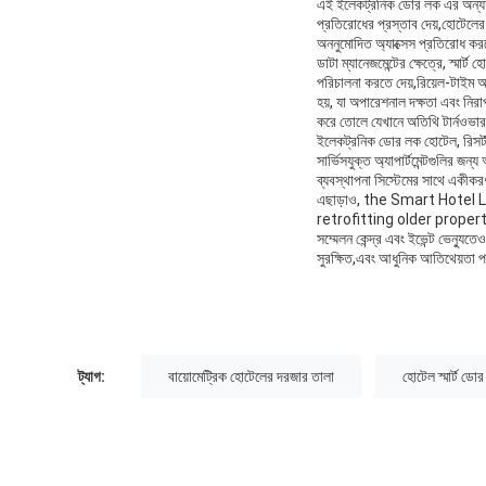
এই ইলেকট্রনিক ডোর লক এর অন্যতম 
প্রতিরোধের প্রস্তাব দেয়,হোটেলের
অননুমোদিত অ্যাক্সেস প্রতিরোধ করত
ডাটা ম্যানেজমেন্টের ক্ষেত্রে, স্ম
পরিচালনা করতে দেয়,রিয়েল-টাইম 
হয়, যা অপারেশনাল দক্ষতা এবং নির
করে তোলে যেখানে অতিথি টার্নওভার উচ
ইলেকট্রনিক ডোর লক হোটেল, রিসর্ট,এব
সার্ভিসযুক্ত অ্যাপার্টমেন্টগুলির জ
ব্যবস্থাপনা সিস্টেমের সাথে একী
এছাড়াও, the Smart Hotel
retrofitting older prope
সম্মেলন কেন্দ্র এবং ইভেন্ট ভেন্যুত
সুরক্ষিত,এবং আধুনিক আতিথেয়তা প
ট্যাগ:
বায়োমেট্রিক হোটেলের দরজার তালা
হোটেল স্মার্ট ডো