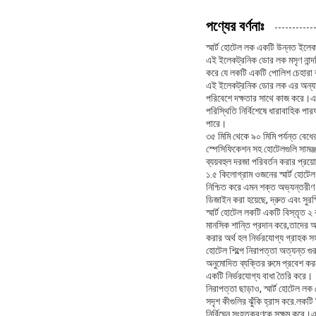
পণ্যের বর্ণনাঃ
স্মার্ট হোটেল লক একটি উন্নত ইলে
এই ইলেকট্রনিক ডোর লক মসৃণ নান্দনি
করে যে লকটি একটি পোলিশ চেহারা ব
এই ইলেকট্রনিক ডোর লক এর অন্যতম উ
পরিবেশে দক্ষতার সাথে কাজ করে।এই 
পরিস্থিতি নির্বিশেষে ধারাবাহিক পা
পারে।
৩৫ মিমি থেকে ৯০ মিমি পর্যন্ত বে
স্পেসিফিকেশন সহ হোটেলগুলি সামঞ্
ব্যয়বহুল দরজা পরিবর্তন করার প্র
১.৫ কিলোগ্রাম ওজনের স্মার্ট হোটেল
নিশ্চিত করে এমন শক্ত অভ্যন্তরীণ 
ডিজাইন করা হয়েছে, দ্রুত এবং সুরক
স্মার্ট হোটেল লকটি একটি বিস্তৃত ২
মানসিক শান্তি প্রদান করে,তাদের আ
করার অর্থ হল নির্ভরযোগ্য গ্রাহক স
হোটেল শিল্পে নিরাপত্তা অত্যন্ত গুর
অনুমোদিত ব্যক্তির রুমে প্রবেশ কর
একটি নির্ভরযোগ্য বাধা তৈরি করে।
নিরাপত্তা ছাড়াও, স্মার্ট হোটেল লক
সদৃশ কীগুলির ঝুঁকি হ্রাস করে.লকটি 
নির্বিঘ্নে সংহতকরণকে সক্ষম করে।