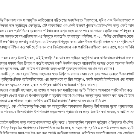
কট্রনিক দরজা লক যা আধুনিক আতিথেয়তা পরিবেশের জন্য উন্নত নিরাপত্তা, সুবিধা এবং নির্ভরযোগ্যতা 
কতা সঙ্গে স্থায়িত্ব একত্রিত, এটি কার্যকারিতা এবং শৈলী উভয়ই খুঁজছেন হোটেলগুলির জন্য একটি আদর্শ প
জায় রেখে প্রতিদিনের ব্যবহারের পরিধান এবং অশ্রু সহ্য করতে পারে যা কোনও হোটেল সজ্জা পরিপূরক 
ল্লেখযোগ্য বৈশিষ্ট্য হল এর বিস্তৃত অপারেটিং তাপমাত্রা পরিসীমা, যা -১০ ডিগ্রি সেলসিয়াস থেকে ৫
লক বিভিন্ন জলবায়ু অবস্থিত হোটেল জন্য উপযুক্ত করে তোলেশীতল পাহাড়ী অঞ্চল বা গরম গ্রীষ্মমন্ডল
রফরম্যান্স নিশ্চিত করেস্মার্ট হোটেল লক তার নির্ভরযোগ্যতা এবং প্রতিক্রিয়াশীলতা বজায় রাখে, যাতে অত
ধের দরজার জন্য ডিজাইন করা, এই ইলেকট্রনিক ডোর লক দুর্দান্ত বহুমুখিতা এবং অভিযোজনযোগ্যতা সরব
জস্যের সমস্যা নিয়ে চিন্তা না করেই সহজেই লকটি ইনস্টল করতে পারেনমনীয় দরজার বেধের আবাসন ইন
য়োজন হ্রাস করে, এটি হোটেল পরিচালনার জন্য একটি ব্যয়বহুল কার্যকর সমাধান করে তোলে।
 লকটি দৃঢ়তা এবং হ্যান্ডলিংয়ের সহজতার মধ্যে নিখুঁত ভারসাম্য বজায় রাখে।এর ওজন ব্যবহৃত উপকরণগুলি
প্রক্রিয়াগুলিকে প্রতিফলিত করে. এর উল্লেখযোগ্য বিল্ড সত্ত্বেও, লকটি সহজেই ইনস্টলেশন এবং ব্যবহ
্ষিত রুম অ্যাক্সেস সরবরাহ করে সামগ্রিক অতিথির অভিজ্ঞতা বাড়িয়ে তোলে।
 বছরের ওয়ারেন্টি সহ আসে, যা পণ্যের গুণমান এবং স্থায়িত্বের প্রতি নির্মাতার আস্থাকে প্রতিফলিত কর
শ্বাস দেওয়া হচ্ছে যে উৎপাদন ত্রুটি বা ত্রুটির কারণে যে কোনও সমস্যা দ্রুত সমাধান করা হবেএই ই
হায়তা এবং পরিষেবা দ্বারা সমর্থিত একটি নির্ভরযোগ্য নিরাপত্তা সমাধানের বিনিয়োগ।
ুত্বপূর্ণ, এবং এই ইলেকট্রনিক ডোর লক অননুমোদিত অ্যাক্সেসের বিরুদ্ধে শীর্ষ স্তরের সুরক্ষা প্রদান করে
তে পারেনএর ইলেকট্রনিক উপাদানগুলি হস্তক্ষেপের প্রতিরোধের জন্য ডিজাইন করা হয়েছে, যা এটিকে সম্ভ
 হোটেল কর্মীদের জন্য অপারেশনাল দক্ষতা বৃদ্ধি করে। ইলেকট্রনিক অ্যাক্সেস কন্ট্রোল ঐতিহ্যগত কীগুলির প
বিভিন্ন বৈদ্যুতিন শংসাপত্রের বিকল্পগুলিকে সমর্থন করে, যা সহজ প্রোগ্রামিং এবং পর্যবেক্ষণের জন্য হোটেল
এই ইন্টিগ্রেশন মসৃণ চেক ইন এবং চেক আউট প্রক্রিয়া সহজতর, অতিথিদের সন্তুষ্টি বাড়ানো এবং হোটে