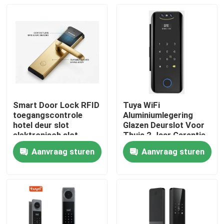
Smart Door Lock RFID
Tuya WiFi
toegangscontrole
Aluminiumlegering
hotel deur slot
Glazen Deurslot Voor
elektronisch slot
Thuis 2 Jaar Garantie,
E-186-3D
Aanvraag sturen
Aanvraag sturen
Thuis
Producten
Video's