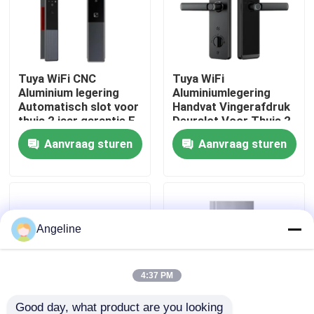
Over ons
Tuya WiFi CNC
Tuya WiFi
Fabriekstocht
Aluminium legering
Aluminiumlegering
Automatisch slot voor
Handvat Vingerafdruk
thuis 2 jaar garantie,E-
Deurslot Voor Thuis 2
Kwaliteitscontrole
739
Jaar Garantie, E-599
Aanvraag sturen
Aanvraag sturen
Nieuws
Gevallen
Angeline
Vraag een offerte
4:37 PM
Download
Good day, what product are you looking 