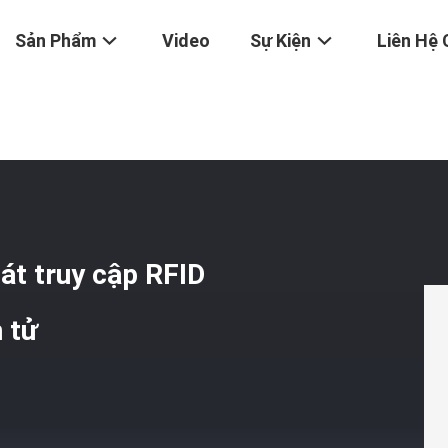
Sản Phẩm
Video
Sự Kiện
Liên Hệ 
g Minh Kiểm Soát Truy Cập RFID Khóa Cửa Khách Sạn Khóa Điện Tử
át truy cập RFID
 tử