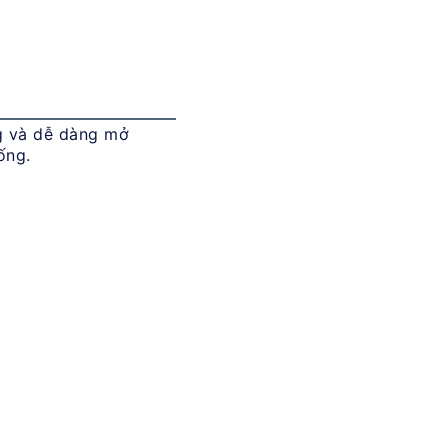
g và dễ dàng mở 
ống.