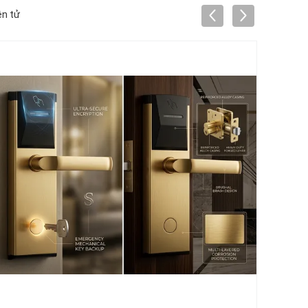
ện tử