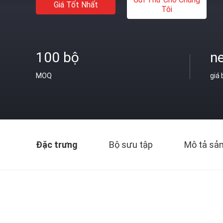
Giá Tốt Nhất
Tôi
100 bộ
ne
MOQ
giá
Đặc trưng
Bộ sưu tập
Mô tả sả