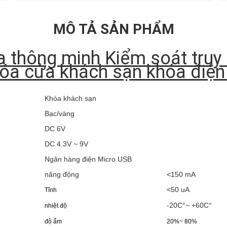
MÔ TẢ SẢN PHẨM
 thông minh Kiểm soát truy
óa cửa khách sạn khóa điện
Khóa khách sạn
Bạc/vàng
DC 6V
DC 4.3V ~ 9V
Ngân hàng điện Micro USB
năng động
<150 mA
<50 uA
Tĩnh
-20C°~ +60C°
nhiệt độ
độ ẩm
20%~ 80%