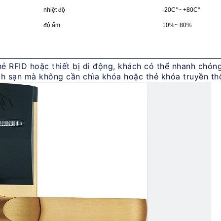
nhiệt độ
-20C°~ +80C°
độ ẩm
1
0%~ 80%
ẻ RFID hoặc thiết bị di động, khách có thể nhanh chón
h sạn mà không cần chìa khóa hoặc thẻ khóa truyền th