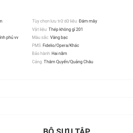
ôm
Tùy chọn lưu trữ dữ liệu:
Đám mây
Vật liệu:
Thép không gỉ 201
ính phủ vv
Màu sắc:
Vàng bạc
PMS:
Fidelio/Opera/Khác
Bảo hành:
Hai năm
Cảng:
Thâm Quyến/Quảng Châu
BỘ SƯU TẬP