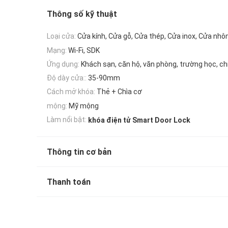
Thông số kỹ thuật
Loại cửa:
Cửa kính, Cửa gỗ, Cửa thép, Cửa inox, Cửa nh
Mạng:
Wi-Fi, SDK
Ứng dụng:
Khách sạn, căn hộ, văn phòng, trường học, ch
Độ dày cửa::
35-90mm
Cách mở khóa:
Thẻ + Chìa cơ
mộng:
Mỹ mộng
Làm nổi bật:
khóa điện tử Smart Door Lock
Thông tin cơ bản
Thanh toán