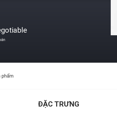
gotiable
 bán
n phẩm
ĐẶC TRƯNG