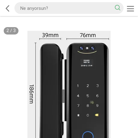
2
/
3