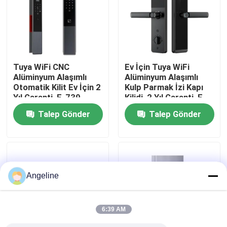
Hakkımızda
Fabrika turu
Tuya WiFi CNC
Ev İçin Tuya WiFi
Alüminyum Alaşımlı
Alüminyum Alaşımlı
Otomatik Kilit Ev İçin 2
Kulp Parmak İzi Kapı
Kalite kontrol
Yıl Garanti, E-739
Kilidi, 2 Yıl Garanti, E-
599
Talep Gönder
Talep Gönder
Haberler
Vakalar
Angeline
Bir teklif isteği
6:39 AM
Download