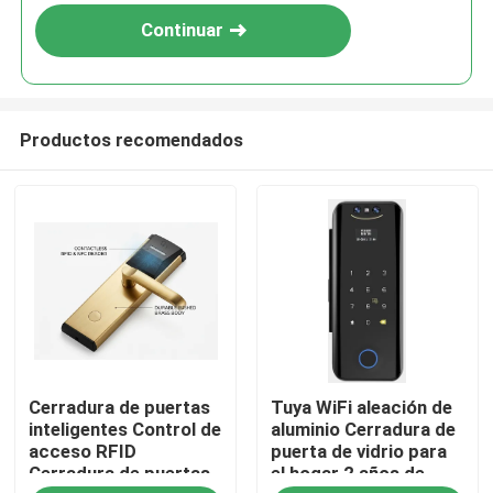
Continuar
Productos recomendados
En casa
Cerradura de puertas
Tuya WiFi aleación de
Productos
inteligentes Control de
aluminio Cerradura de
acceso RFID
puerta de vidrio para
Cerradura de puertas
el hogar 2 años de
Los vídeos