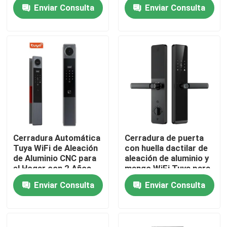
de hoteles Cerradura
garantía,E-186-3D
Enviar Consulta
Enviar Consulta
electrónica
Sobre nosotros
Recorrido por la fábrica
Control de calidad
Noticias
Cerradura Automática
Cerradura de puerta
Tuya WiFi de Aleación
con huella dactilar de
Casos de trabajo
de Aluminio CNC para
aleación de aluminio y
el Hogar con 2 Años
mango WiFi Tuya para
de Garantía, E-739
el hogar, 2 años de
Enviar Consulta
Enviar Consulta
garantía, E-599
Solicitar una cita
Download