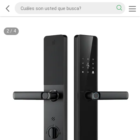
2
/
4