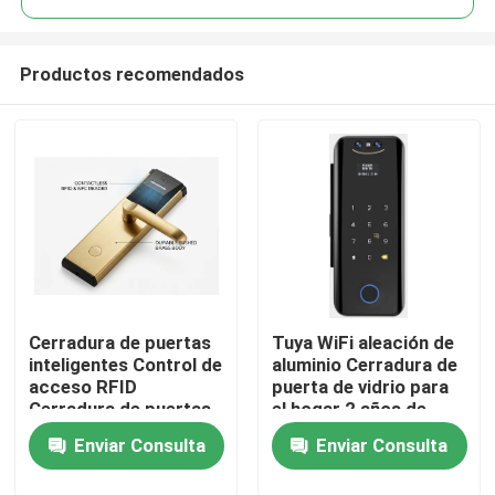
Productos recomendados
Cerradura de puertas
Tuya WiFi aleación de
En casa
inteligentes Control de
aluminio Cerradura de
acceso RFID
puerta de vidrio para
Cerradura de puertas
el hogar 2 años de
Productos
de hoteles Cerradura
garantía,E-186-3D
Enviar Consulta
Enviar Consulta
electrónica
Los vídeos