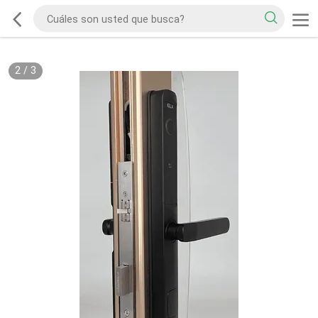
2
/
3