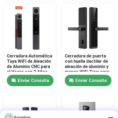
Sobre nosotros
Recorrido por la fábrica
Control de calidad
Cerradura Automática
Cerradura de puerta
Tuya WiFi de Aleación
con huella dactilar de
Noticias
de Aluminio CNC para
aleación de aluminio y
el Hogar con 2 Años
mango WiFi Tuya para
de Garantía, E-739
el hogar, 2 años de
Enviar Consulta
Enviar Consulta
Casos de trabajo
garantía, E-599
Solicitar una cita
Download
Angeline