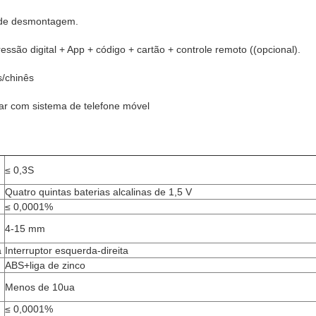
e de desmontagem.
ssão digital + App + código + cartão + controle remoto ((opcional).
s/chinês
ar com sistema de telefone móvel
≤ 0,3S
Quatro quintas baterias alcalinas de 1,5 V
≤ 0,0001%
4-15 mm
a
Interruptor esquerda-direita
ABS+liga de zinco
Menos de 10ua
≤ 0,0001%