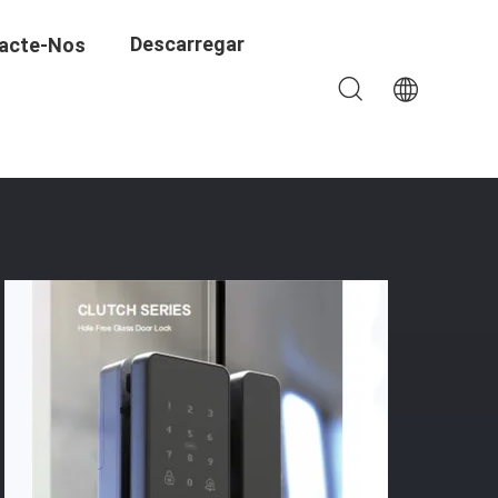
Descarregar
acte-Nos
l Senha Chave Fechadura De Porta De Vidro E-G190