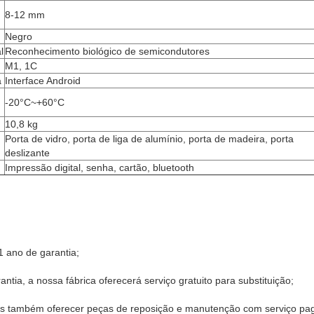
8-12 mm
Negro
l
Reconhecimento biológico de semicondutores
M1, 1C
a
Interface Android
-20°C~+60°C
10,8 kg
Porta de vidro, porta de liga de alumínio, porta de madeira, porta
deslizante
Impressão digital, senha, cartão, bluetooth
1 ano de garantia;
ntia, a nossa fábrica oferecerá serviço gratuito para substituição;
s também oferecer peças de reposição e manutenção com serviço pa