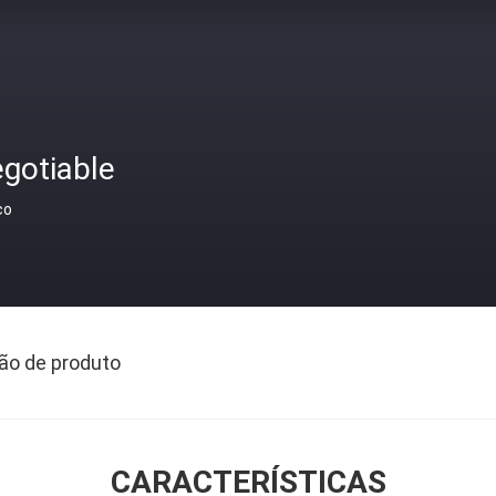
gotiable
ço
ão de produto
CARACTERÍSTICAS