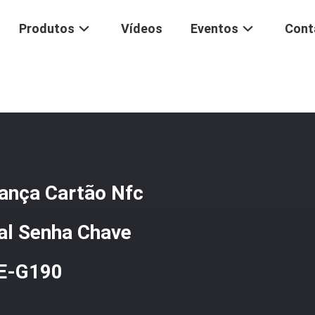
Produtos
Vídeos
Eventos
Cont
 Digital De Alta Segurança Cartão Nfc Smart Phone Impressão Digita
rança Cartão Nfc
al Senha Chave
 E-G190