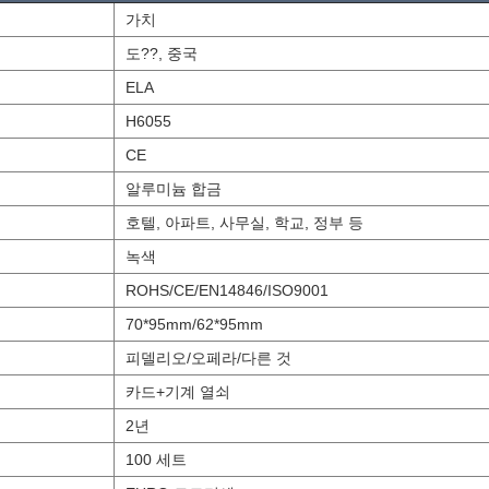
가치
도??, 중국
ELA
H6055
CE
알루미늄 합금
호텔, 아파트, 사무실, 학교, 정부 등
녹색
ROHS/CE/EN14846/ISO9001
70*95mm/62*95mm
피델리오/오페라/다른 것
카드+기계 열쇠
2년
100 세트