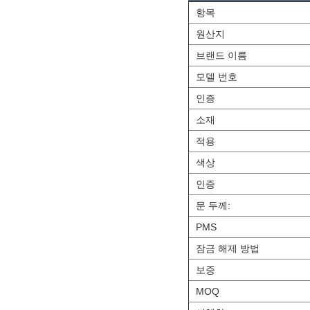
항목
원산지
브랜드 이름
모델 번호
인증
소재
적용
색상
인증
문 두께:
PMS
잠금 해제 방법
보증
MOQ