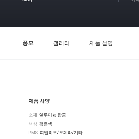
풍모
갤러리
제품 설명
제품 사양
소재:
알루미늄 합금
색상:
검은색
피델리오/오페라/기타
PMS: