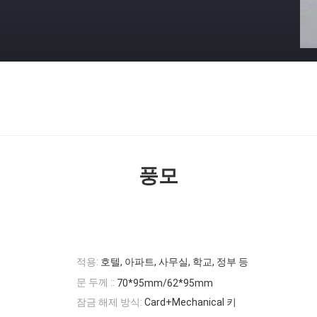
풍모
적용:
호텔, 아파트, 사무실, 학교, 정부 등
문 두께 ::
70*95mm/62*95mm
잠금 해제 방식:
Card+Mechanical 키