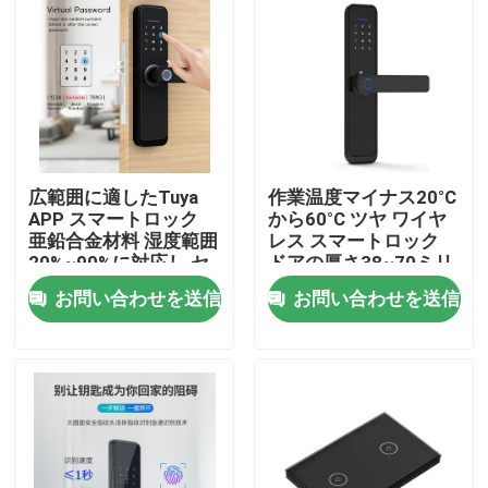
広範囲に適したTuya
作業温度マイナス20°C
APP スマートロック
から60°C ツヤ ワイヤ
亜鉛合金材料 湿度範囲
レス スマートロック
20%~90%に対応し,セ
ドアの厚さ38~70ミリ
キュリティ機能を提供
スマートロックシステ
お問い合わせを送信
お問い合わせを送信
しています
ム
家へ
製品
ビデオ