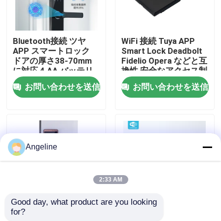
わたしたち に つい て
Bluetooth接続 ツヤ
WiFi 接続 Tuya APP
APP スマートロック
Smart Lock Deadbolt
工場 ツアー
ドアの厚さ38-70mm
Fidelio Opera などと互
に対応 4 AA バッテリ
換性 安全なアクセス制
ーによるデジタルロッ
御ソリューション
お問い合わせを送信
お問い合わせを送信
ク
品質管理
ニュース
Angeline
事件
2:33 AM
引金 を 求め て ください
Good day, what product are you looking 
for?
亜鉛合金 Tuya ワイヤ
商業住宅向けに広く適
Download