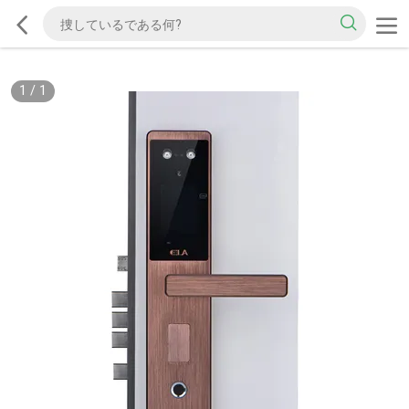
1
/
1