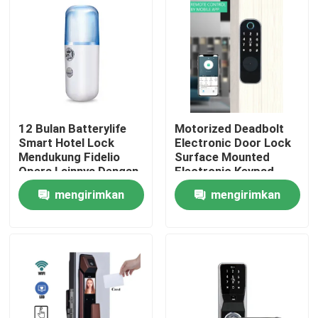
12 Bulan Batterylife
Motorized Deadbolt
Smart Hotel Lock
Electronic Door Lock
Mendukung Fidelio
Surface Mounted
Opera Lainnya Dengan
Electronic Keypad
Berat 15 Kg Cocok
Entry System
mengirimkan
mengirimkan
untuk Solusi
Dirancang untuk
Keamanan Hotel
Perumahan Komersial
Rumah
permintaan
permintaan
Produk
Video