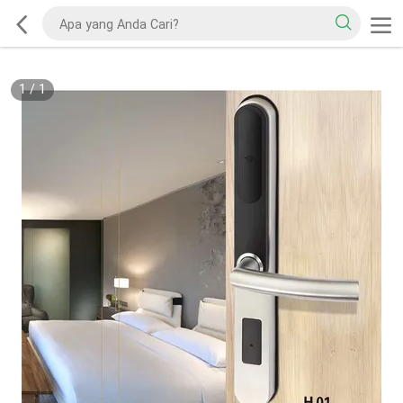
1
/
1