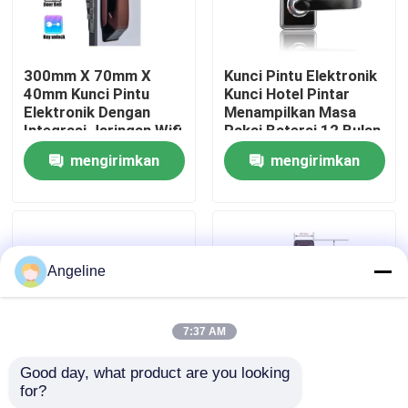
Tentang kami
300mm X 70mm X
Kunci Pintu Elektronik
40mm Kunci Pintu
Kunci Hotel Pintar
Tur Pabrik
Elektronik Dengan
Menampilkan Masa
Integrasi Jaringan Wifi
Pakai Baterai 12 Bulan
Cocok untuk Solusi
dan Tanggam
mengirimkan
mengirimkan
Keamanan Komersial
70X95Mm 62X95Mm
Kontrol kualitas
Cocok untuk Kontrol
permintaan
permintaan
Akses Hotel
Berita
Angeline
Kasus
7:37 AM
Permintaan Penawaran
Good day, what product are you looking 
for?
PMS Fidelio Surface
Pms Fidelio
Download