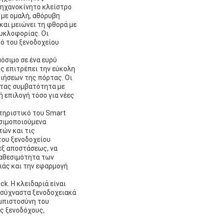
 μηχανοκίνητο κλείστρο
 με ομαλή, αθόρυβη
και μειώνει τη φθορά με
κυκλοφορίας. Οι
κό του ξενοδοχείου
όσιμο σε ένα ευρύ
ς επιτρέπει την εύκολη
ιήσεων της πόρτας. Οι
ντας συμβατότητα με
ή επιλογή τόσο για νέες
τηριστικό του Smart
ησιμοποιούμενα
ών και τις
του ξενοδοχείου
εξ αποστάσεως, να
ιαθεσιμότητα των
ιάς και την εφαρμογή
k. Η κλειδαριά είναι
υσύχναστα ξενοδοχειακά
εμπιστοσύνη του
υς ξενοδόχους,