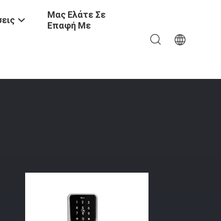
Μας Ελάτε Σε
εις
Επαφή Με
 Με Διάρκεια Ζωής Μπαταρίας 12 Μηνών Και Mortise