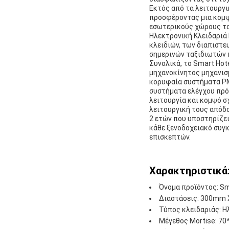
Εκτός από τα λειτουργι
προσφέροντας μια κομψ
εσωτερικούς χώρους το
Ηλεκτρονική Κλειδαριά
κλειδιών, των διαπιστε
σημερινών ταξιδιωτών 
Συνολικά, το Smart Hot
μηχανοκίνητος μηχανισμ
κορυφαία συστήματα PM
συστήματα ελέγχου πρό
λειτουργία και κομψό σ
λειτουργική τους απόδο
2 ετών που υποστηρίζει 
κάθε ξενοδοχειακό συγκ
επισκεπτών.
Χαρακτηριστικά
Όνομα προϊόντος: Sm
Διαστάσεις: 300mm
Τύπος κλειδαριάς: Η
Μέγεθος Mortise: 7