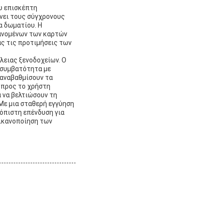
ου επισκέπτη
νει τους σύγχρονους
α δωματίου. Η
ανομένων των καρτών
ας τις προτιμήσεις των
λειας ξενοδοχείων. Ο
 συμβατότητα με
 αναβαθμίσουν τα
 προς το χρήστη
 να βελτιώσουν τη
Με μια σταθερή εγγύηση
ιόπιστη επένδυση για
 ικανοποίηση των