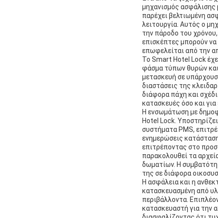
μηχανισμός ασφάλισης μ
παρέχει βελτιωμένη ασφ
λειτουργία. Αυτός ο μη
την πάροδο του χρόνου,
επισκέπτες μπορούν να 
επωφελείται από την α
Το Smart Hotel Lock έχ
φάσμα τύπων θυρών και
μετασκευή σε υπάρχουσ
διαστάσεις της κλειδα
διάφορα πάχη και σχέδια
κατασκευές όσο και για 
Η ενσωμάτωση με δημοφ
Hotel Lock. Υποστηρίζε
συστήματα PMS, επιτρέ
ενημερώσεις κατάστασης
επιτρέποντας στο προσω
παρακολουθεί τα αρχεί
δωματίων. Η συμβατότητ
της σε διάφορα οικοσυσ
Η ασφάλεια και η ανθεκ
κατασκευασμένη από υλ
περιβάλλοντα. Επιπλέον
κατασκευαστή για την α
διασφαλίζοντας ότι τυ