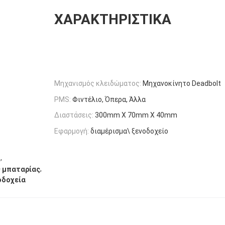
ΧΑΡΑΚΤΗΡΙΣΤΙΚΆ
Μηχανισμός κλειδώματος:
Μηχανοκίνητο Deadbolt
PMS:
Φιντέλιο, Όπερα, Άλλα
Διαστάσεις:
300mm X 70mm X 40mm
Εφαρμογή:
διαμέρισμα\ ξενοδοχείο
,
υ
,
ς μπαταρίας
οδοχεία