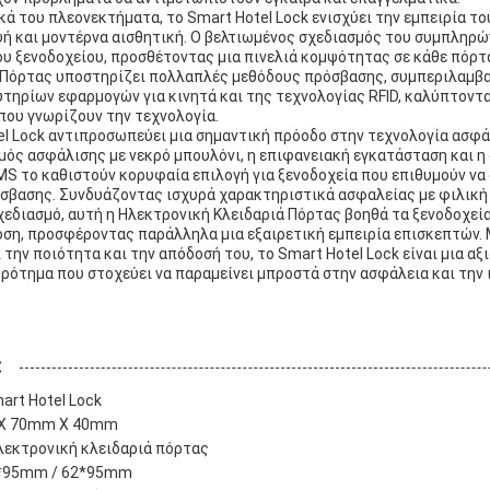
κά του πλεονεκτήματα, το Smart Hotel Lock ενισχύει την εμπειρία τ
ή και μοντέρνα αισθητική. Ο βελτιωμένος σχεδιασμός του συμπληρώ
υ ξενοδοχείου, προσθέτοντας μια πινελιά κομψότητας σε κάθε πόρτ
 Πόρτας υποστηρίζει πολλαπλές μεθόδους πρόσβασης, συμπεριλαμβ
υτηρίων εφαρμογών για κινητά και της τεχνολογίας RFID, καλύπτοντ
που γνωρίζουν την τεχνολογία.
el Lock αντιπροσωπεύει μια σημαντική πρόοδο στην τεχνολογία ασφά
ός ασφάλισης με νεκρό μπουλόνι, η επιφανειακή εγκατάσταση και η
S το καθιστούν κορυφαία επιλογή για ξενοδοχεία που επιθυμούν να
σβασης. Συνδυάζοντας ισχυρά χαρακτηριστικά ασφαλείας με φιλική
χεδιασμό, αυτή η Ηλεκτρονική Κλειδαριά Πόρτας βοηθά τα ξενοδοχεία
ση, προσφέροντας παράλληλα μια εξαιρετική εμπειρία επισκεπτών. 
την ποιότητα και την απόδοσή του, το Smart Hotel Lock είναι μια αξ
ρότημα που στοχεύει να παραμείνει μπροστά στην ασφάλεια και την
:
art Hotel Lock
 X 70mm X 40mm
λεκτρονική κλειδαριά πόρτας
0*95mm / 62*95mm