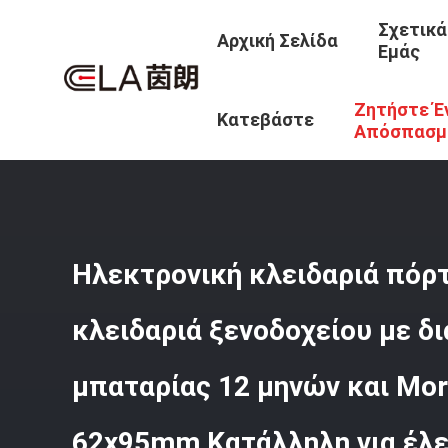
Σχετικά
Αρχική Σελίδα
Εμάς
Ζητήστε Έ
Αρχική Σελίδα
/
Προϊόντα
/
Έξυπνη Κλειδαριά Ξενοδοχε
Κατεβάστε
70x95mm 62x95mm Κατάλληλη Για Έλεγχο Πρόσβασης Ξε
Απόσπασμ
Ηλεκτρονική κλειδαριά πόρ
κλειδαριά ξενοδοχείου με δ
μπαταρίας 12 μηνών και Mo
62x95mm Κατάλληλη για έλ