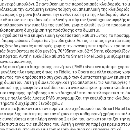
ε νεκρό μπουλόνι. Σε αντίθεση με τις παραδοσιακές κλειδαριές, το
άλεια με την αυτόματη ενεργοποίηση και απεμπλοκή της κλειδαριάς
χανισμός όχι μόνο βελτιώνει την ανθεκτικότητα της κλειδαριάς αλλά 
 καθιστώντας την ιδανική επιλογή για πόρτες ξενοδοχείων υψηλής 
απολαύσουν την ευκολία της εισόδου χωρίς κλειδί, ενώ το προσωπι
πλοποιημένη διαχείριση της πρόσβασης στα δωμάτια.
ει σχεδιαστεί για επιφανειακή εγκατάσταση, καθιστώντας το προσαρμ
 διαμορφώσεων δωματίων ξενοδοχείου. Αυτός ο τύπος εγκατάσταση
ες ξενοδοχειακές υποδομές χωρίς την ανάγκη εκτεταμένων τροποπο
ριάς διατίθενται σε δύο μεγέθη, 70*95mm και 62*95mm, εξασφαλίζο
 πόρτας. Αυτή η ευελιξία καθιστά το Smart Hotel Lock μια εξαιρετικ
έργα ανακαίνισης.
ιλή συστήματα διαχείρισης ακινήτων (PMS) είναι ένα κρίσιμο χαρακ
ι μεγάλες πλατφόρμες όπως το Fidelio, το Opera και άλλα ευρέως χρ
ποντας τον απρόσκοπτο συγχρονισμό των διαπιστευτηρίων επισκεπτ
 δωματίου. Αυτή η διαλειτουργικότητα απλοποιεί τις λειτουργίες 
πικό της ρεσεψιόν να εκδίδει και να ανακαλεί ηλεκτρονικά κλειδιά 
α καταγραφής πρόσβασης και να διαχειρίζεται αποτελεσματικά τη δ
α με πολλαπλές λύσεις PMS υπογραμμίζει την ευελιξία της κλειδαρ
τήματα διαχείρισης ξενοδοχείων.
τικότητα βρίσκονται στον πυρήνα του σχεδιασμού του Smart Hotel Loc
ικά υψηλής ποιότητας που αντέχουν στην καθημερινή χρήση σε πολ
, συνοδεύεται από πλήρη εγγύηση 2 ετών, που αντικατοπτρίζει την 
ξιοπιστία και τις επιδόσεις του. Αυτή η εγγύηση παρέχει ηρεμία στο
χόν προβλήματα θα αντιμετωπιστούν έγκαιρα και επαγγελματικά.