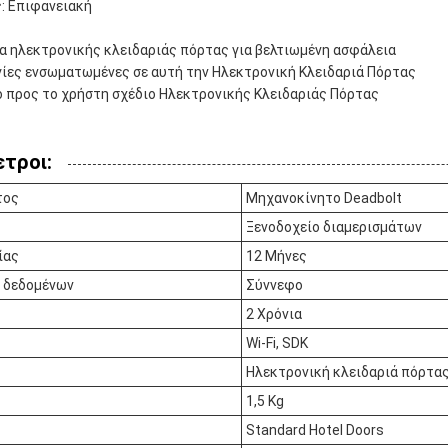
: Επιφανειακή
α ηλεκτρονικής κλειδαριάς πόρτας για βελτιωμένη ασφάλεια
ίες ενσωματωμένες σε αυτή την Ηλεκτρονική Κλειδαριά Πόρτας
ό προς το χρήστη σχέδιο Ηλεκτρονικής Κλειδαριάς Πόρτας
τροι:
τος
Μηχανοκίνητο Deadbolt
Ξενοδοχείο διαμερισμάτων
ίας
12 Μήνες
 δεδομένων
Σύννεφο
2 Χρόνια
Wi-Fi, SDK
Ηλεκτρονική κλειδαριά πόρτα
1,5 Kg
Standard Hotel Doors