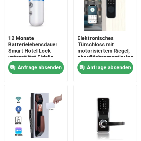
12 Monate
Elektronisches
Batterielebensdauer
Türschloss mit
Smart Hotel Lock
motorisiertem Riegel,
unterstützt Fidelio
oberflächenmontiertes
Opera Andere mit
elektronisches
Anfrage absenden
Anfrage absenden
einem Gewicht von 15
Tastatur-
kg geeignet für
Zugangssystem,
Hotelsicherheitslösungen
konzipiert für den
privaten und
gewerblichen Bereich
Zu Hause
Produkte
Videos