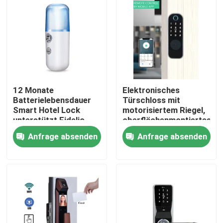
12 Monate
Elektronisches
Batterielebensdauer
Türschloss mit
Smart Hotel Lock
motorisiertem Riegel,
unterstützt Fidelio
oberflächenmontiertes
Opera Andere mit
elektronisches
Anfrage absenden
Anfrage absenden
einem Gewicht von 15
Tastatur-
kg geeignet für
Zugangssystem,
Zu Hause
Hotelsicherheitslösungen
konzipiert für den
privaten und
gewerblichen Bereich
Produkte
Videos