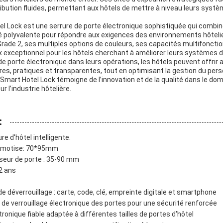
ribution fluides, permettant aux hôtels de mettre à niveau leurs syst
el Lock est une serrure de porte électronique sophistiquée qui combin
té polyvalente pour répondre aux exigences des environnements hôtel
Grade 2, ses multiples options de couleurs, ses capacités multifonction
x exceptionnel pour les hôtels cherchant à améliorer leurs systèmes d
de porte électronique dans leurs opérations, les hôtels peuvent offrir 
es, pratiques et transparentes, tout en optimisant la gestion du perso
e Smart Hotel Lock témoigne de l’innovation et de la qualité dans le do
r l’industrie hôtelière.
:
re d'hôtel intelligente.
u motise: 70*95mm
sseur de porte : 35-90 mm
 2 ans
 déverrouillage : carte, code, clé, empreinte digitale et smartphone
de verrouillage électronique des portes pour une sécurité renforcée
tronique fiable adaptée à différentes tailles de portes d'hôtel