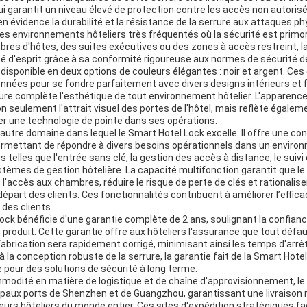
i garantit un niveau élevé de protection contre les accès non autorisés 
n évidence la durabilité et la résistance de la serrure aux attaques phy
 les environnements hôteliers très fréquentés où la sécurité est primord
bres d'hôtes, des suites exécutives ou des zones à accès restreint, l
ité d'esprit grâce à sa conformité rigoureuse aux normes de sécurité de 
disponible en deux options de couleurs élégantes : noir et argent. Ces
nées pour se fondre parfaitement avec divers designs intérieurs et fi
rure complète l'esthétique de tout environnement hôtelier. L'apparen
on seulement l'attrait visuel des portes de l'hôtel, mais reflète égal
er une technologie de pointe dans ses opérations.
 autre domaine dans lequel le Smart Hotel Lock excelle. Il offre une co
permettant de répondre à divers besoins opérationnels dans un environ
s telles que l'entrée sans clé, la gestion des accès à distance, le suivi
ystèmes de gestion hôtelière. La capacité multifonction garantit que le 
l'accès aux chambres, réduire le risque de perte de clés et rationalis
épart des clients. Ces fonctionnalités contribuent à améliorer l’effica
 des clients.
Lock bénéficie d'une garantie complète de 2 ans, soulignant la confianc
du produit. Cette garantie offre aux hôteliers l'assurance que tout défa
brication sera rapidement corrigé, minimisant ainsi les temps d'arrêt
la conception robuste de la serrure, la garantie fait de la Smart Hote
 pour des solutions de sécurité à long terme.
modité en matière de logistique et de chaîne d'approvisionnement, le
cipaux ports de Shenzhen et de Guangzhou, garantissant une livraison 
eurs hôteliers du monde entier. Ces sites d'expédition stratégiques fa