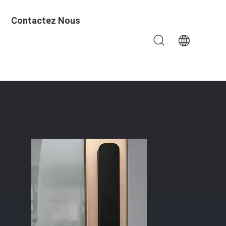
Contactez Nous
é Empreinte Digitale Et SmartPhone Méthode De