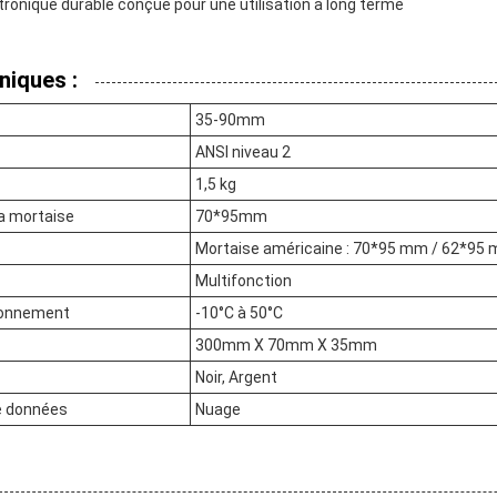
tronique durable conçue pour une utilisation à long terme
niques :
35-90mm
ANSI niveau 2
1,5 kg
la mortaise
70*95mm
Mortaise américaine : 70*95 mm / 62*95
Multifonction
ionnement
-10°C à 50°C
300mm X 70mm X 35mm
Noir, Argent
e données
Nuage