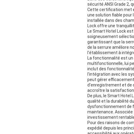
sécurité ANSI Grade 2, qu
Cette certification met e
une solution fiable pour
installée dans des cham
Lock offre une tranquill
Le Smart Hotel Lock est 
soigneusement sélection
garantissant que la ser
de la serrure améliore n
l'établissement à intégr
La fonctionnalité est un
multifonctionnelle, lui 
inclut des fonctionnalité
l'intégration avec les s
peut gérer efficacement 
d'enregistrement et de d
accroître la satisfaction
De plus, le Smart Hotel 
qualité et la durabilité 
dysfonctionnement de fa
maintenance. Associée à 
investissement rentable
Pour des raisons de com
expédié depuis les prin
accessibilité aux opérat