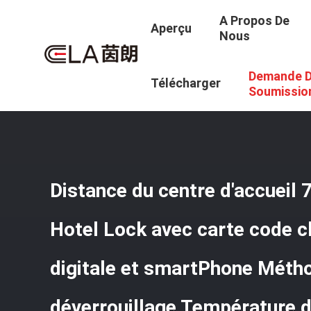
A Propos De
Aperçu
Nous
Demande 
Aperçu
/
Produits
/
Serrure Intelligente D'hôtel
/
Distanc
Télécharger
Déverrouillage Température De Fonctionnement -10°C À 5
Soumissio
Distance du centre d'accuei
Hotel Lock avec carte code c
digitale et smartPhone Méth
déverrouillage Température 