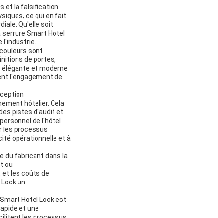
et la falsification.
siques, ce qui en fait
iale. Qu'elle soit
a serrure Smart Hotel
l'industrie.
 couleurs sont
nitions de portes,
ce élégante et moderne
ement l'engagement de
nception
nement hôtelier. Cela
 des pistes d'audit et
personnel de l'hôtel
er les processus
cité opérationnelle et à
e du fabricant dans la
ut ou
 et les coûts de
l Lock un
 Smart Hotel Lock est
rapide et une
cilitent les processus