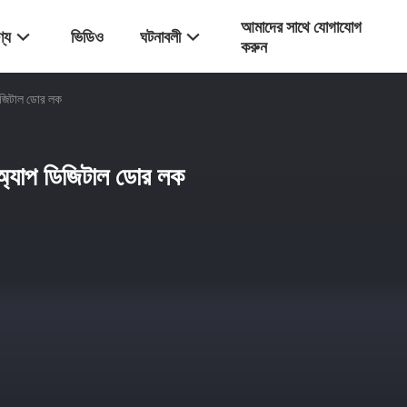
আমাদের সাথে যোগাযোগ
্য
ভিডিও
ঘটনাবলী
করুন
প ডিজিটাল ডোর লক
্ড অ্যাপ ডিজিটাল ডোর লক