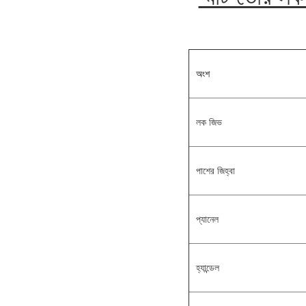
অংশ
লক জিভ
পাশের জিহ্বা
প্যানেল
হ্যান্ডেল