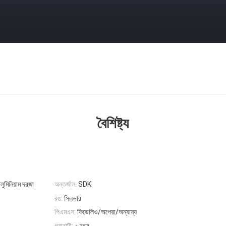
বৈশিষ্ট্য
লুমিনিয়াম দরজা
অন্তর্জাল:
SDK
রঙ:
সিলভার
পিএমএস:
ফিডেলিও/অপেরা/অন্যান্য