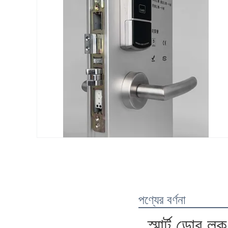
পণ্যের বর্ণনা
স্মার্ট ডোর ল