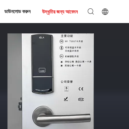
ডাউনলোড করুন
উদ্ধৃতির জন্য আবেদন