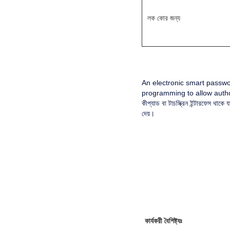
লক কোর জন্য
An electronic smart passwor
programming to allow author
কীপ্যাড বা টাচস্ক্রিন ইন্টারফেস থা
দেয়।