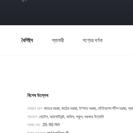
বৈশিষ্ট্য
গ্যালারী
পণ্যের বর্ণনা
বিশেষ উল্লেখ
দরজার ধরন:
কাচের দরজা, কাঠের দরজা, ইস্পাত দরজা, স্টেইনলেস স্টীল দরজা, অ্যা
প্রয়োগ:
হোটেল, অ্যাপার্টমেন্ট, অফিস, স্কুল, সরকার ইত্যাদি
দরজা বেধ::
35-90 মিমি